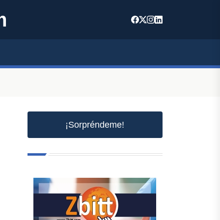
m
¡Sorpréndeme!