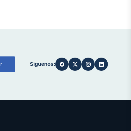
Síguenos:
r