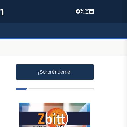
m
¡Sorpréndeme!