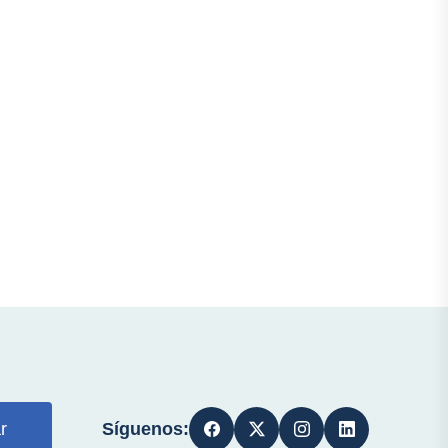
Síguenos:
r