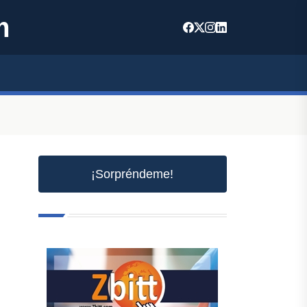
m
¡Sorpréndeme!