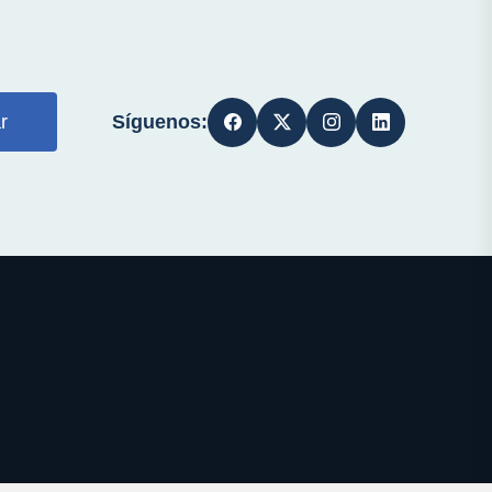
Síguenos:
r