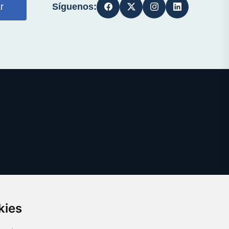
Síguenos:
r
kies