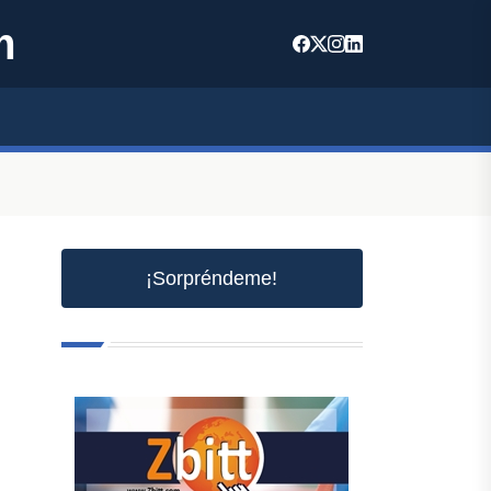
m
¡Sorpréndeme!