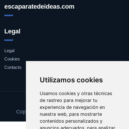
escaparatedeideas.com
Legal
Legal
Cookies
Contacto
Utilizamos cookies
Usamos cookies y otras técnicas
de rastreo para mejorar tu
Update cookies preferences
experiencia de navegación en
Copyright © 2025 escaparatedeideas.com
nuestra web, para mostrarte
contenidos personalizados y
anuncios adecuados, para analizar