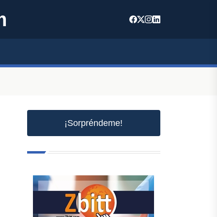
m
¡Sorpréndeme!