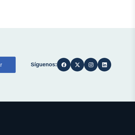
Síguenos:
r