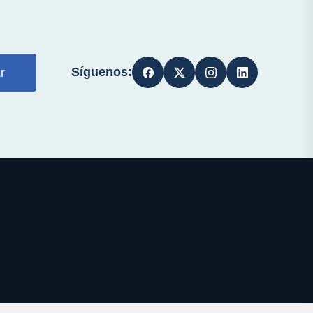
Síguenos:
r