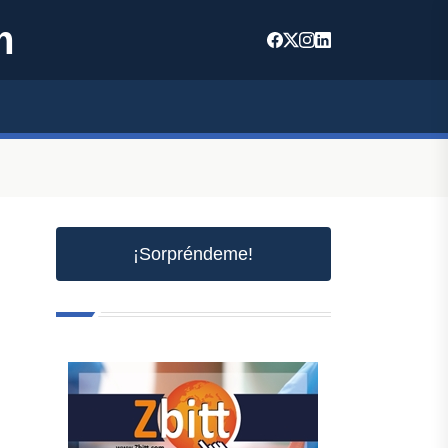
m
¡Sorpréndeme!