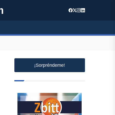
m
¡Sorpréndeme!