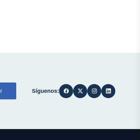
Síguenos:
r