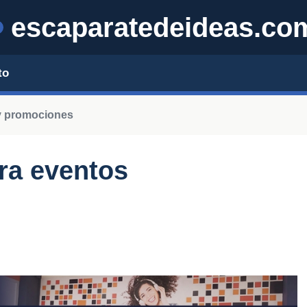
escaparatedeideas.co
to
y promociones
ara eventos