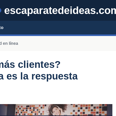
escaparatedeideas.co
to
d en línea
más clientes?
a es la respuesta