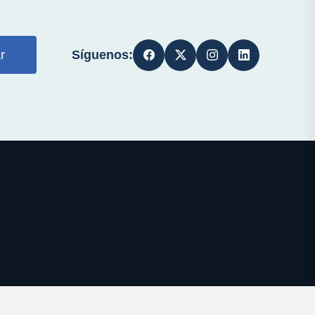
Síguenos:
r