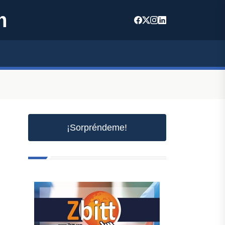
m
¡Sorpréndeme!